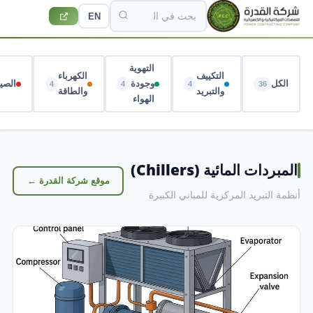
EN
التهوية
التكييف
الكهرباء
الكل
وجودة
الصيا
4
4
4
36
والتبريد
والطاقة
الهواء
المبردات المائية (Chillers)
موقع شركة القدرة ←
أنظمة التبريد المركزية للمباني الكبيرة