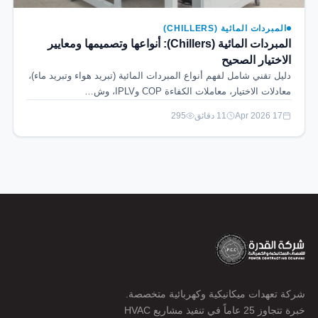
المبردات المائية (CHILLERS)
المبردات المائية (Chillers): أنواعها وتصميمها ومعايير
الاختيار الصحيح
دليل تقني شامل لفهم أنواع المبردات المائية (تبريد هواء وتبريد ماء)،
معادلات الاختيار، معاملات الكفاءة COP وIPLV، وش…
17 Apr 2026
11 دقائق
295
شركة تعهدات ميكانيكية وكهربائية متخصصة.
خبرة تتجاوز 25 عاماً في تنفيذ مشاريع HVAC