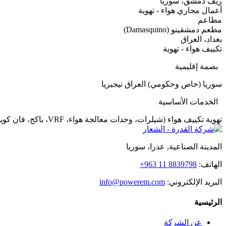
ريف دمشق، سوريا
أعمال مجاري هواء - تهوية
مطاعم
مطعم دمشقينو (Damasquino)
بغداد، العراق
تكييف هواء - تهوية
بصمة إقليمية
سوريا (خاص وحكومي)
العراق
نيجيريا
الخدمات الأساسية
تهوية
تكييف هواء (شيلرات، وحدات معالجة هواء، VRF، باكج، فان كويل)
المدينة الصناعية, عدرا، سوريا
الهاتف:
+963 11 8839798
البريد الإلكتروني:
info@powerem.com
الرئيسية
عن الشركة