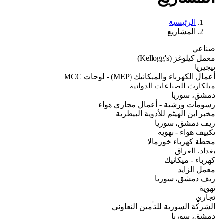
الرئيسية
المشاريع
صناعي
معمل كيلوغز (Kellogg's)
نيجيريا
أعمال الكهرباء والميكانيك (MEP) - لوحات MCC
ميلكارث للصناعات الدوائية
دمشق، سوريا
رسومات ورشية - أعمال مجاري هواء
مخبر ابن الهيثم للأدوية البيطرية
ريف دمشق، سوريا
تكييف هواء - تهوية
محطة كهرباء خورمالا
بغداد، العراق
كهرباء - ميكانيك
معمل الزايد
ريف دمشق، سوريا
تهوية
تجاري
الشركة السورية للتأمين التعاوني
دمشق، سوريا