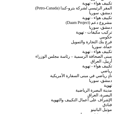
تكييف هواء - تهوية
المقر الرئيسي لشركة بترو-كندا (Petro-Canada)
دمشق، سوريا
تكييف هواء - تهوية
مشروع دعم (Daam Project)
دمشق، سوريا
تركيب مكيفات - تهوية
حكومي
فرع بنك التجارة والتمويل
حماة، سوريا
تكييف هواء - تهوية
مبنى الصحافة الرسمية – رئاسة مجلس الوزراء
أربيل، العراق
تكييف هواء - تهوية
رياضي
نادٍ رياضي في مبنى السفارة الأمريكية
دمشق، سوريا
تهوية
مدينة البصرة الرياضية
البصرة، العراق
الإشراف على أعمال التكييف والتهوية
فنادق
موتيل الباتينو