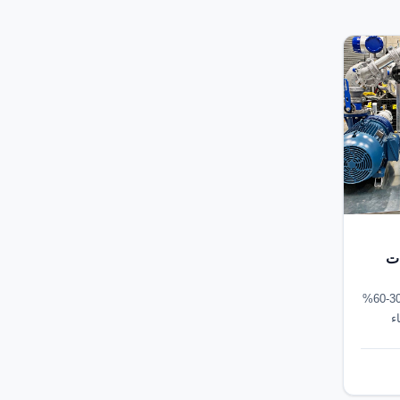
طبيقات
كيف تُوفّر محركات التردد VFD بين 30-60%
ء