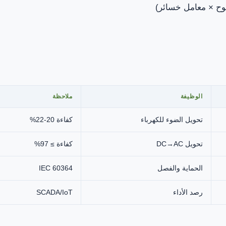
لوح × معامل خسائر)
الوظيفة
ملاحظة
تحويل الضوء للكهرباء
كفاءة 20-22%
تحويل DC→AC
كفاءة ≥ 97%
الحماية والفصل
IEC 60364
رصد الأداء
SCADA/IoT