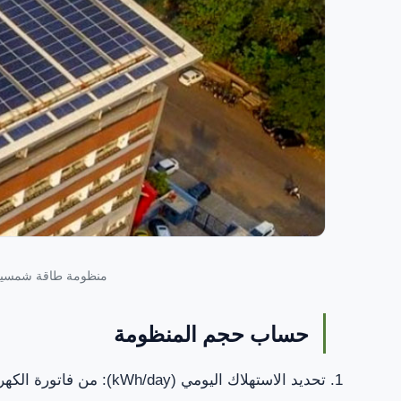
منظومة طاقة شمسية عل
حساب حجم المنظومة
تحديد الاستهلاك اليومي (kWh/day): من فاتورة الكهرباء