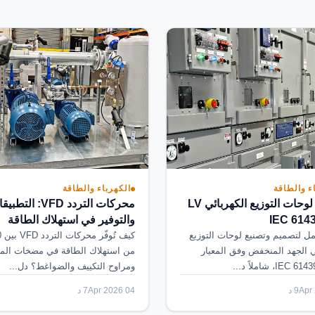
ء والطاقة
الكهرباء والطاقة
تصميم لوحات التوزيع الكهربائي LV
محركات التردد VFD: الت
والتوفير في استهلاك الطاقة
ل لتصميم وتصنيع لوحات التوزيع
ي الجهد المنخفض وفق المعيار
من استهلاك الطاقة في مضخات الما
ومراوح التكييف والضواغط؟ دل...
9 د
04 Apr 2026
7 د