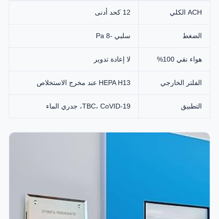
ACH الكلي
12 كحد أدنى
الضغط
سلبي -8 Pa
هواء نقي 100%
لا إعادة تدوير
الفلتر الخارجي
HEPA H13 عند مخرج الاستخلاص
التطبيق
TBC، CoVID-19، جدري الماء