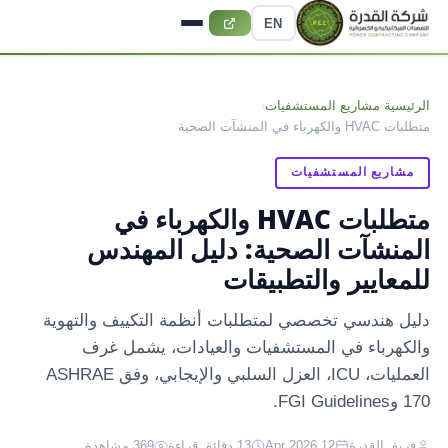
EN
الرئيسية
›
مشاريع المستشفيات
›
متطلبات HVAC والكهرباء في المنشآت الصحية
مشاريع المستشفيات
متطلبات HVAC والكهرباء في
المنشآت الصحية: دليل المهندس
للمعايير والتطبيقات
دليل هندسي تخصصي لمتطلبات أنظمة التكييف والتهوية
والكهرباء في المستشفيات والعيادات، يشمل غرف
العمليات، ICU، العزل السلبي والإيجابي، وفق ASHRAE
170 وFGI Guidelines.
فريق القدرة
12 Apr 2026
13 دقائق قراءة
369 مشاهدة