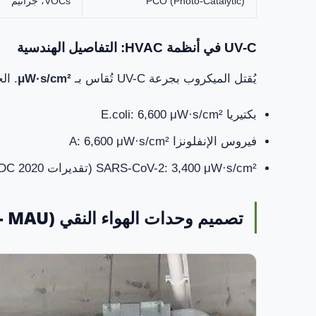
PCO (Photo-Catalytic)
VOCs، جراثيم
UV-C في أنظمة HVAC: التفاصيل الهندسية
يُقتل الميكروب بجرعة UV-C تُقاس بـ
μW·s/cm²
. ال
بكتيريا E.coli: 6,600 μW·s/cm²
فيروس الإنفلونزا A: 6,600 μW·s/cm²
SARS-CoV-2: 3,400 μW·s/cm² (تقديرات CDC 2020)
تصميم وحدات الهواء النقي (Make-Up Air Unit - MAU)