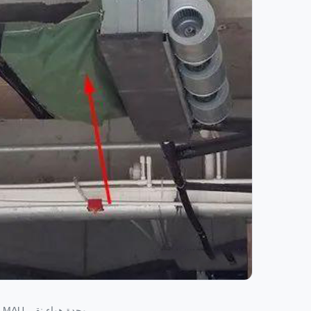
وحدة هواء نقي MAU مع معالجة حرارية وترطيب — مجمع إداري