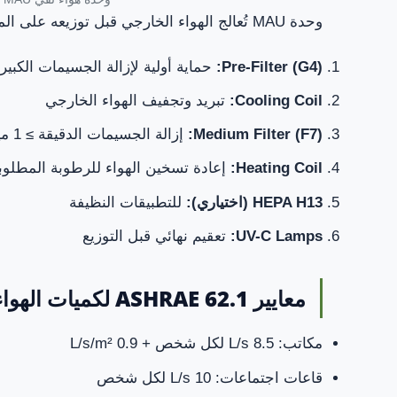
وحدة MAU تُعالج الهواء الخارجي قبل توزيعه على المبنى. يجب أن تشمل:
Pre-Filter (G4):
حماية أولية لإزالة الجسيمات الكبير
Cooling Coil:
تبريد وتجفيف الهواء الخارجي
Medium Filter (F7):
إزالة الجسيمات الدقيقة ≥ 1 ميكرون
Heating Coil:
إعادة تسخين الهواء للرطوبة المطلوب
HEPA H13 (اختياري):
للتطبيقات النظيفة
UV-C Lamps:
تعقيم نهائي قبل التوزيع
معايير ASHRAE 62.1 لكميات الهواء النقي
مكاتب: 8.5 L/s لكل شخص + 0.9 L/s/m²
قاعات اجتماعات: 10 L/s لكل شخص