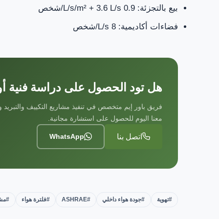
بيع بالتجزئة: 0.9 L/s/m² + 3.6 L/s/شخص
فضاءات أكاديمية: 8 L/s/شخص
هل تود الحصول على دراسة فنية
فريق باور إيم متخصص في تنفيذ مشاريع التكييف والتبريد وا
معنا اليوم للحصول على استشارة مجانية.
اتصل بنا
WhatsApp
#تهوية
#جودة هواء داخلي
#ASHRAE
#فلترة هواء
#مشا