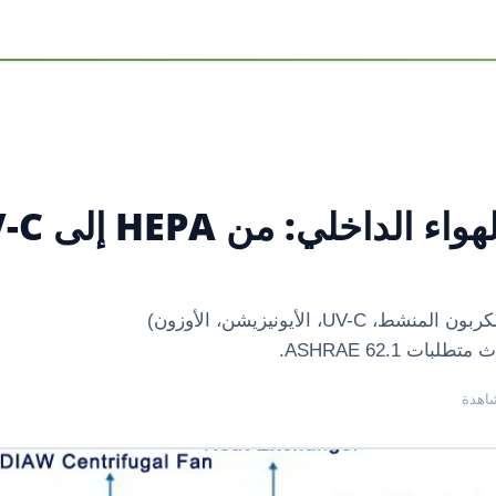
أنظمة الهواء النقي وتنقية ال
مقارنة شاملة لتقنيات تنقية الهواء الداخلي (HEPA، الكربون المنشط، UV-C، الأيونيزيشن، الأوزون)