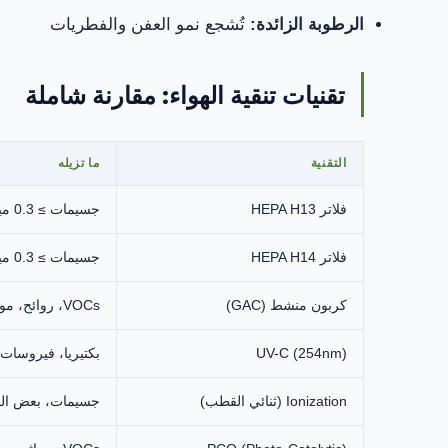
الرطوبة الزائدة:
تُشجع نمو العفن والفطريات
تقنيات تنقية الهواء: مقارنة شاملة
التقنية
ما تزيله
فلاتر HEPA H13
جسيمات ≥ 0.3 ميكرون
فلاتر HEPA H14
جسيمات ≥ 0.3 ميكرون
كربون منشط (GAC)
VOCs، روائح، مواد كيميائية
UV-C (254nm)
بكتيريا، فيروسات
Ionization (ثنائي القطب)
جسيمات، بعض الج