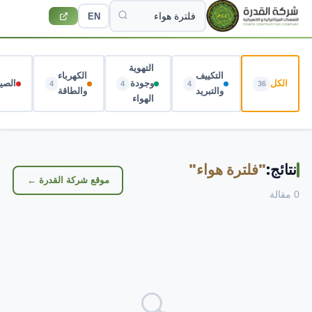
EN
التهوية
التكييف
الكهرباء
الكل
وجودة
الصيا
4
4
4
36
والتبريد
والطاقة
الهواء
نتائج:
"فلترة هواء"
موقع شركة القدرة ←
0 مقالة
🔍