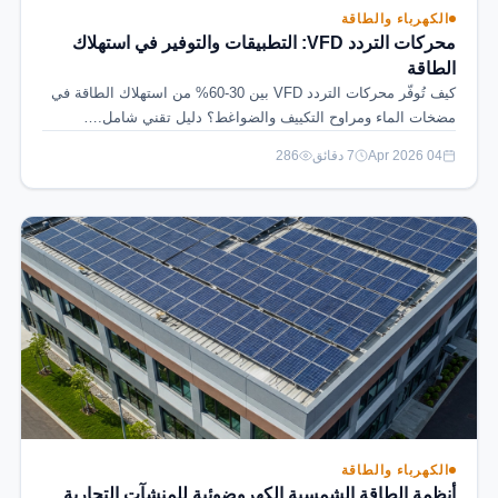
الكهرباء والطاقة
محركات التردد VFD: التطبيقات والتوفير في استهلاك
الطاقة
كيف تُوفّر محركات التردد VFD بين 30-60% من استهلاك الطاقة في
مضخات الماء ومراوح التكييف والضواغط؟ دليل تقني شامل.…
04 Apr 2026
7 دقائق
286
الكهرباء والطاقة
أنظمة الطاقة الشمسية الكهروضوئية للمنشآت التجارية